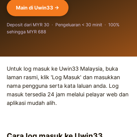
Main di Uwin33 →
Deposit dari MYR 30 · Pengeluaran < 30 minit · 100%
sehingga MYR 688
Untuk log masuk ke Uwin33 Malaysia, buka
laman rasmi, klik 'Log Masuk' dan masukkan
nama pengguna serta kata laluan anda. Log
masuk tersedia 24 jam melalui pelayar web dan
aplikasi mudah alih.
Cara log masuk ke Uwin33