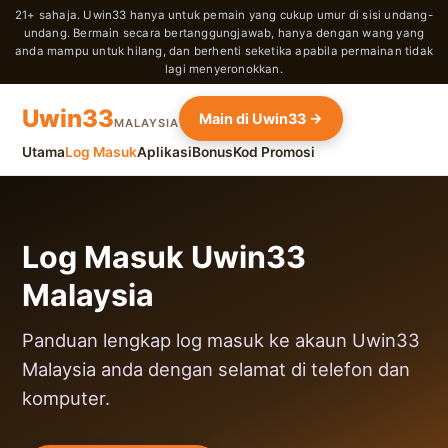
21+ sahaja. Uwin33 hanya untuk pemain yang cukup umur di sisi undang-
undang. Bermain secara bertanggungjawab, hanya dengan wang yang
anda mampu untuk hilang, dan berhenti seketika apabila permainan tidak
lagi menyeronokkan.
Uwin33
Main di Uwin33 →
MALAYSIA
Utama
Log Masuk
Aplikasi
Bonus
Kod Promosi
Log Masuk Uwin33
Malaysia
Panduan lengkap log masuk ke akaun Uwin33
Malaysia anda dengan selamat di telefon dan
komputer.